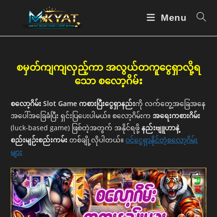
Skip
Menu
to
content
စမှတ်ကျကျလှည့်ကာ အလွယ်တကူငွေရှာလို့ရ
သော စလော့ဂိမ်း
စလော့ဂိမ်း Slot Game ကစားပြီးငွေရှာနည်း
ကို လက်တွေ့အခြေအနေ
အပေါ်အခြေခံပြီး ရှင်းပြပေးပါမယ်။ စလော့ဂိမ်းက
အရေးကစားဂိမ်း
(luck-based game) ဖြစ်တဲ့အတွက် အနိုင်ရဖို့
နည်းဗျူဟာနဲ့
စည်းမျဉ်းစည်းကမ်း
တစ်ချို့လိုပါတယ်။
ဝင်ငွေရှာနိုင်တဲ့စလော့ဂိမ်း
များ