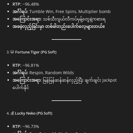
RTP:
~96.48%
အင်္ဂါရပ်:
Tumble Win, Free Spins, Multiplier bomb
အကြောင်းအရာ:
သစ်သီးဂျယ်လီကပ်မုန့်တွေနဲ့ကစားရ
အခမဲ့လှည့်ခြင်းမှာ တစ်ခါတည်းပေါက်လေ့များတယ်။
3. 🐯
Fortune Tiger (PG Soft)
RTP:
~96.81%
အင်္ဂါရပ်:
Respin, Random Wilds
အကြောင်းအရာ:
မြန်မြန်ဆန်ဆန်လှည့်ပြီး ချက်ချင်း Jackpot
ပေါက်နိုင်
4. 💰
Lucky Neko (PG Soft)
RTP:
~96.73%