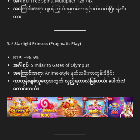
အင်္ဂါရပ်:
Free Spins, Multiplier +2x +4x
အကြောင်းအရာ:
ဂျပန်ကြွယ်ဝမှုကမ်ဘာနှင့်ပတ်သက်ပြီးဖန်တီး
ထား
5. ⚡
Starlight Princess (Pragmatic Play)
RTP:
~96.5%
အင်္ဂါရပ်:
Similar to Gates of Olympus
အကြောင်းအရာ:
Anime-style နတ်သမီးကာတွန်းဒီဇိုင်း
ကာတွန်းချစ်သူတွေအတွက် လှည့်ရတာလဲမြန်တယ်၊ ပေါက်လဲ
ကောင်းတယ်။