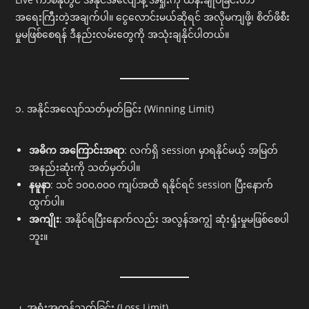
အရေးကြီးတဲ့အချက်ပါ။ ငွေလောင်းမယ်ဆိုရင် အလိုမကျဖို့၊ စိတ်ဖိစီး
မှုမဖြစ်စေရန် ဒီနည်းလမ်းတွေကို အသုံးချနိုင်ပါတယ်။
၁. အနိုင်အလျော်သတ်မှတ်ခြင်း (Winning Limit)
အဓိက အကြောင်းအရာ
: လက်ရှိ session မှာရနိုင်မယ့် အမြတ်
အနည်းဆုံးကို သတ်မှတ်ပါ။
နမူနာ
: သင် ၁၀၀,၀၀၀ ကျပ်အထိ ရနိုင်ရင် session ပြီးနောက်
ထွက်ပါ။
အကျိုး
: အနိုင်ရပြီးနောက်လည်း အလွန်အကျွံ ဆုံးရှုံးမှုမဖြစ်စေပါ
ဘူး။
၂. အရှုံးအကန့်သတ်ခြင်း (Loss Limit)