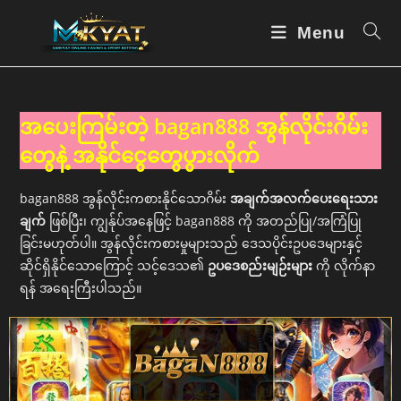
Skip
Menu
to
content
‌အပေးကြမ်းတဲ့ bagan888 အွန်လိုင်းဂိမ်း
တွေနဲ့ အနိုင်ငွေတွေပွားလိုက်
bagan888 အွန်လိုင်းကစားနိုင်သောဂိမ်း
အချက်အလက်ပေးရေးသား
ချက်
ဖြစ်ပြီး၊ ကျွန်ုပ်အနေဖြင့် bagan888 ကို အတည်ပြု/အကြံပြု
ခြင်းမဟုတ်ပါ။ အွန်လိုင်းကစားမှုများသည် ဒေသပိုင်းဥပဒေများနှင့်
ဆိုင်ရှိနိုင်သောကြောင့် သင့်ဒေသ၏
ဥပဒေစည်းမျဉ်းများ
ကို လိုက်နာ
ရန် အရေးကြီးပါသည်။