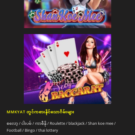
MMKYAT တွင်ကစားနိုင်သောဂိမ်းများ
စလော့ / ငါးပစ် / ကာစီနို / Roulette / blackjack / Shan koe mee /
Football / Bingo / thai lottery