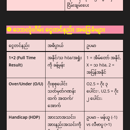
ငြိမ်းချမ်းပေး
⚽ ဘောလုံးဂိမ်း ငွေတင်နည်း အခြေခံများ
ငွေတင်နည်း
အဓိပ္ပာယ်
ဥပမာ
1×2 (Full Time
အနိုင်/သ hòa/အရှုံး
1 = အိမ်တော် အနိုင်,
Result)
ကို ခန့်မှန်း
X = သ hòa, 2 =
အပြန်အနိုင်
Over/Under (O/U)
ဂိုးစုစုပေါင်း
O2.5 = ဂိုး ၃
သတ်မှတ်ဂဏန်း
ပေါင်း↑, U2.5 = ဂိုး
ထက် အထက်/
၂ ပေါင်း↓
အောက်
Handicap (HDP)
အားသာအသင်း၊
ဥပမာ – မန်ယူ (-1)
အားနည်းအသင်းကို
vs လီဗာပူ (+1)