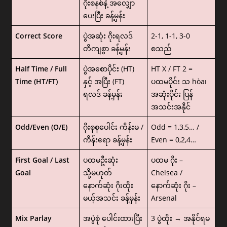
ဂိုးစနစ်နဲ့ အလျှော
ပေးပြီး ခန့်မှန်း
Correct Score
ပွဲအဆုံး ဂိုးရလဒ်
2-1, 1-1, 3-0
တိကျစွာ ခန့်မှန်း
စသည်
Half Time / Full
ပွဲအစောပိုင်း (HT)
HT X / FT 2 =
Time (HT/FT)
နှင့် အပြီး (FT)
ပထမပိုင်း သ hòa၊
ရလဒ် ခန့်မှန်း
အဆုံးပိုင်း ပြန်
အသင်းအနိုင်
Odd/Even (O/E)
ဂိုးစုစုပေါင်း ကိန်းမ /
Odd = 1,3,5… /
ကိန်းရော ခန့်မှန်း
Even = 0,2,4…
First Goal / Last
ပထမဦးဆုံး
ပထမ ဂိုး –
Goal
သို့မဟုတ်
Chelsea /
နောက်ဆုံး ဂိုးထိုး
နောက်ဆုံး ဂိုး –
မယ့်အသင်း ခန့်မှန်း
Arsenal
Mix Parlay
အပွဲစုံ ပေါင်းထားပြီး
3 ပွဲထိုး → အနိုင်ရမ