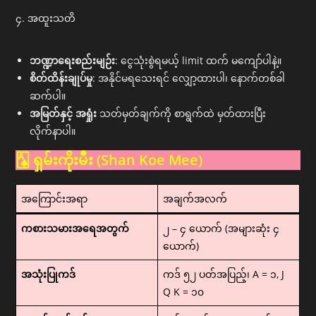
၄. အထူးသတိ
ဘဏ္ဍာရေးစည်းမျဉ်း
: ငွေသုံးစွဲရမယ့် limit ထက် မကျော်ပါနဲ့။
စိတ်ထိန်းချုပ်မှု
: အနိုင်မရသေးရင် လျှော့ထားပါ၊ နောက်တစ်ခါ
ဆက်ပါ။
အမြတ်နှင့် အရှုံး
သတ်မှတ်ချက်ကို စာရွက်ထဲ မှတ်ထားပြီး
လိုက်နာပါ။
🂡 ရှမ်းကိုးမီး (Shan Koe Mee)
အကြောင်းအရာ
အချက်အလက်
ကစားသမားအရေအတွက်
၂ – ၄ ယောက် (အများဆုံး ၄
ယောက်)
အသုံးပြုကဒ်
ကဒ် ၅၂ ပတ်အပြည့်၊ A = ၁, J
Q K = ၁၀